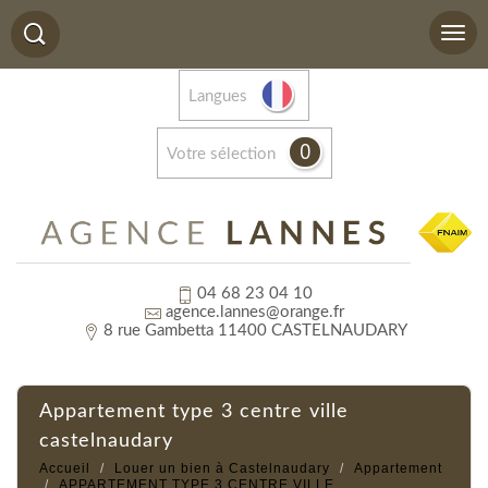
Langues
0
votre sélection
04 68 23 04 10
agence.lannes@orange.fr
8 rue Gambetta 11400 CASTELNAUDARY
appartement type 3 centre ville
castelnaudary
Accueil
Louer un bien à Castelnaudary
Appartement
APPARTEMENT TYPE 3 CENTRE VILLE