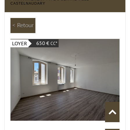
CASTELNAUDARY
< Retour
650 €
LOYER
CC*