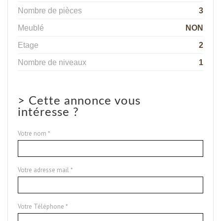
Nombre de pièces
3
Meublé
NON
Etage
2
Nombre de niveaux
1
>
Cette annonce vous
intéresse ?
Votre nom *
Votre adresse mail *
Votre Téléphone *