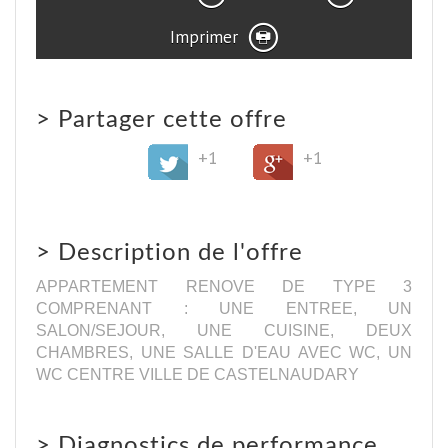
Imprimer
>
Partager cette offre
+1
+1
>
Description de l'offre
APPARTEMENT RENOVE DE TYPE 3
COMPRENANT : UNE ENTREE, UN
SALON/SEJOUR, UNE CUISINE, DEUX
CHAMBRES, UNE SALLE D'EAU AVEC WC, UN
WC CENTRE VILLE DE CASTELNAUDARY
>
Diagnostics de performance