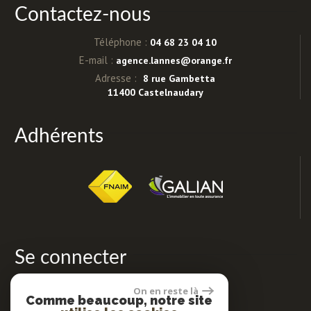
Contactez-nous
Téléphone :
04 68 23 04 10
E-mail :
agence.lannes@orange.fr
Adresse :
8 rue Gambetta
11400 Castelnaudary
Adhérents
Se connecter
On en reste là
Comme beaucoup, notre site
Espace propriétaires