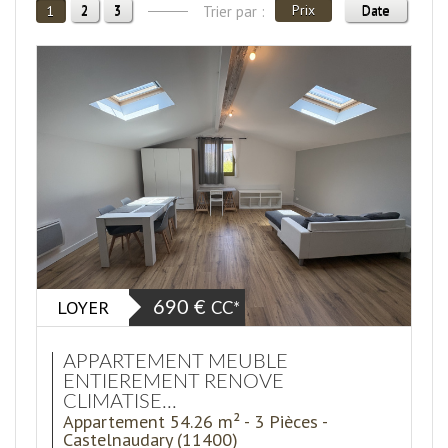
2
3
Prix
Date
1
Trier par :
LOYER
690 €
CC*
APPARTEMENT MEUBLE
ENTIEREMENT RENOVE
CLIMATISE...
Appartement 54.26 m² - 3 Pièces -
Castelnaudary (11400)