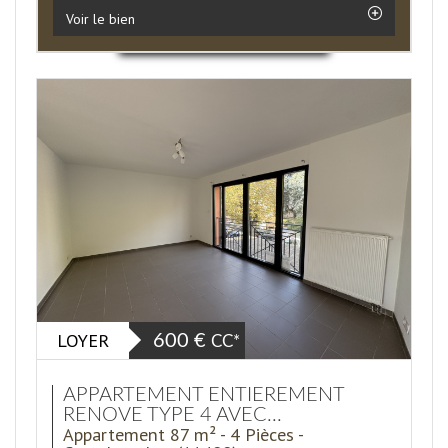
Voir le bien
LOYER
600 €
CC*
APPARTEMENT ENTIEREMENT
RENOVE TYPE 4 AVEC...
Appartement 87 m² - 4 Pièces -