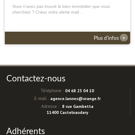
Vous n'avez pas trouvé le bien immobilier que vous
cherchiez ? Créez votre alerte mail ...
+
Plus d'infos
Contactez-nous
Téléphone :
04 68 23 04 10
E-mail :
agence.lannes@orange.fr
Adresse :
8 rue Gambetta
11400 Castelnaudary
Adhérents