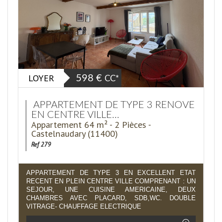
LOYER
598 €
CC*
APPARTEMENT DE TYPE 3 RENOVE
EN CENTRE VILLE...
Appartement 64 m² - 2 Pièces -
Castelnaudary (11400)
Ref 279
APPARTEMENT DE TYPE 3 EN EXCELLENT ETAT
RECENT EN PLEIN CENTRE VILLE COMPRENANT : UN
SEJOUR, UNE CUISINE AMERICAINE, DEUX
CHAMBRES AVEC PLACARD, SDB,WC. DOUBLE
VITRAGE- CHAUFFAGE ELECTRIQUE