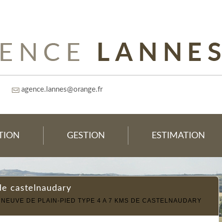
agence.lannes@orange.fr
TION
GESTION
ESTIMATION
 de castelnaudary
 NEUVE DE PLAIN-PIED TYPE 4 A 7 KMS DE CASTELNAUDARY