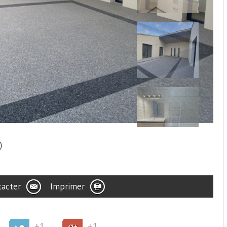
)
tacter
Imprimer
+1
+1