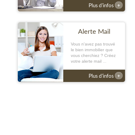
+
Plus d'infos
Alerte Mail
Vous n'avez pas trouvé
le bien immobilier que
vous cherchiez ? Créez
votre alerte mail ...
+
Plus d'infos