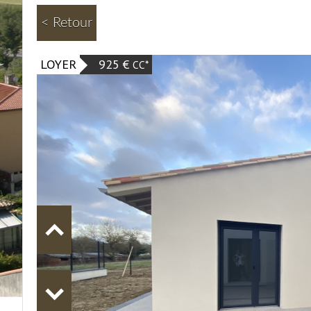
< Retour
LOYER
925 €
CC*