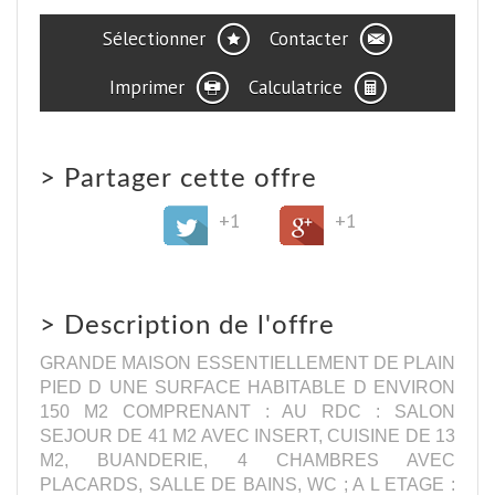
Sélectionner
Contacter
Imprimer
Calculatrice
>
Partager cette offre
+1
+1
>
Description de l'offre
GRANDE MAISON ESSENTIELLEMENT DE PLAIN
PIED D UNE SURFACE HABITABLE D ENVIRON
150 M2 COMPRENANT : AU RDC : SALON
SEJOUR DE 41 M2 AVEC INSERT, CUISINE DE 13
M2, BUANDERIE, 4 CHAMBRES AVEC
PLACARDS, SALLE DE BAINS, WC ; A L ETAGE :