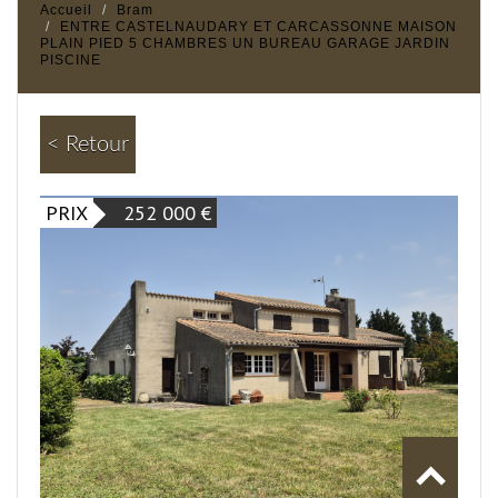
Accueil
Bram
ENTRE CASTELNAUDARY ET CARCASSONNE MAISON
PLAIN PIED 5 CHAMBRES UN BUREAU GARAGE JARDIN
PISCINE
< Retour
PRIX
252 000
€