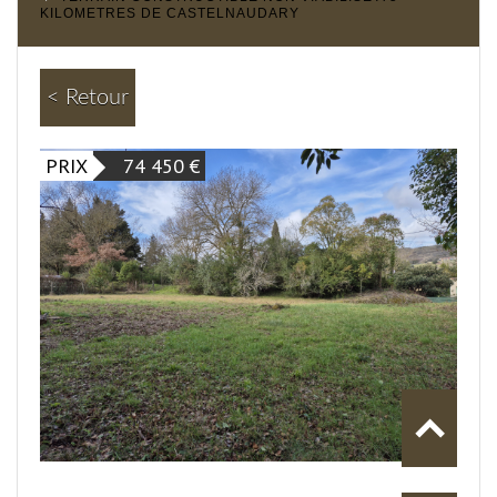
KILOMETRES DE CASTELNAUDARY
< Retour
PRIX
74 450
€