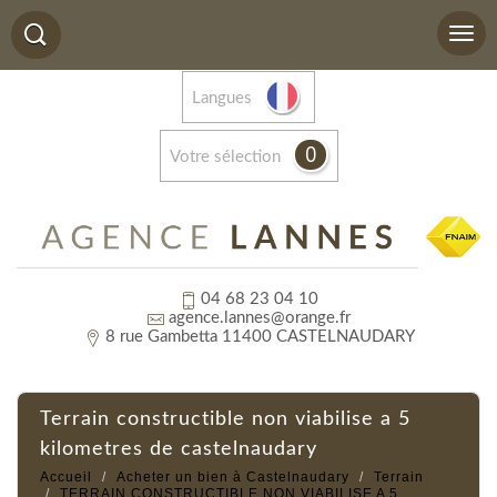
Langues
0
votre sélection
04 68 23 04 10
agence.lannes@orange.fr
8 rue Gambetta 11400 CASTELNAUDARY
terrain constructible non viabilise a 5
kilometres de castelnaudary
Accueil
Acheter un bien à Castelnaudary
Terrain
TERRAIN CONSTRUCTIBLE NON VIABILISE A 5