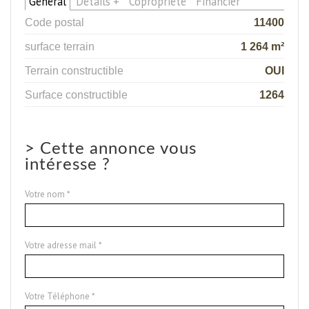
Général
Détails +
Copropriété
Financier
Code postal
11400
surface terrain
1 264 m²
Terrain constructible
OUI
Surface constructible
1264
>
Cette annonce vous
intéresse ?
Votre nom *
Votre adresse mail *
Votre Téléphone *