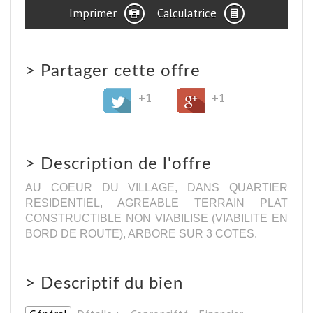
Imprimer
Calculatrice
>
Partager cette offre
+1
+1
>
Description de l'offre
AU COEUR DU VILLAGE, DANS QUARTIER
RESIDENTIEL, AGREABLE TERRAIN PLAT
CONSTRUCTIBLE NON VIABILISE (VIABILITE EN
BORD DE ROUTE), ARBORE SUR 3 COTES.
>
Descriptif du bien