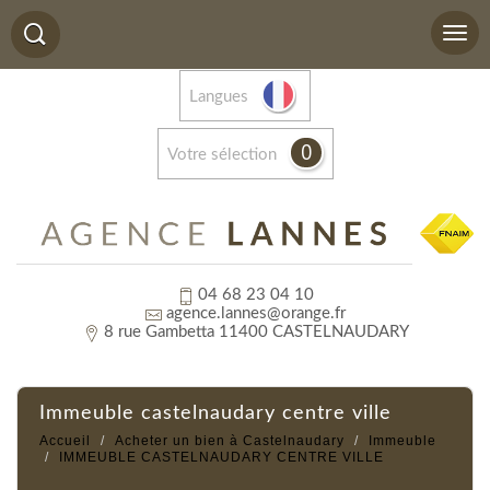
Langues
0
votre sélection
04 68 23 04 10
agence.lannes@orange.fr
8 rue Gambetta 11400 CASTELNAUDARY
immeuble castelnaudary centre ville
Accueil
Acheter un bien à Castelnaudary
Immeuble
IMMEUBLE CASTELNAUDARY CENTRE VILLE