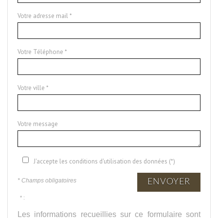
Votre adresse mail *
Votre Téléphone *
Votre ville *
Votre message
J'accepte les conditions d'utilisation des données (*)
* Champs obligatoires
ENVOYER
* :
Les informations recueillies sur ce formulaire sont