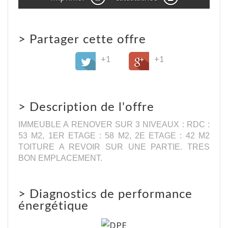
>
Partager cette offre
+1
+1
>
Description de l'offre
IMMEUBLE A RENOVER SUR 3 NIVEAUX : RDC :
53 M2, 1ER ETAGE : 58 M2, 2E ETAGE : 42 M2
TOITURE A REVOIR SUR UNE PARTIE. TRES
BON EMPLACEMENT.
>
Diagnostics de performance
énergétique