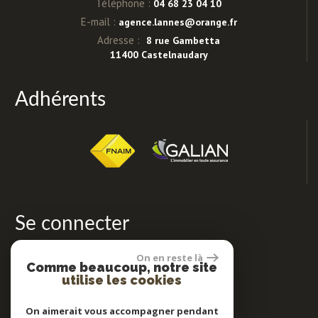
Téléphone :
04 68 23 04 10
E-mail :
agence.lannes@orange.fr
Adresse :
8 rue Gambetta
11400 Castelnaudary
Adhérents
Se connecter
On en reste là
Comme beaucoup, notre site
Espace propriétaires
utilise les cookies
On aimerait vous accompagner pendant