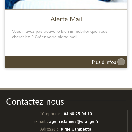
Alerte Mail
Vous n'avez pas trouvé le bien immobilier que vous
cherchiez ? Créez votre alerte mail ...
+
Plus d'infos
Contactez-nous
Téléphone :
04 68 23 04 10
E-mail :
agence.lannes@orange.fr
Adresse :
8 rue Gambetta