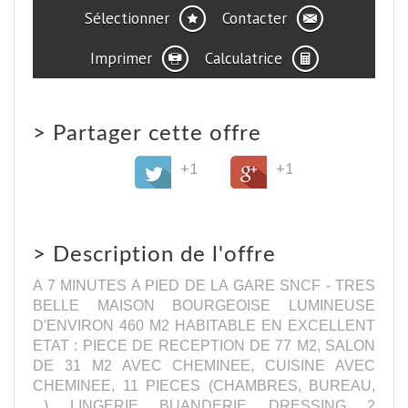
Sélectionner
Contacter
Imprimer
Calculatrice
>
Partager cette offre
+1
+1
>
Description de l'offre
A 7 MINUTES A PIED DE LA GARE SNCF - TRES
BELLE MAISON BOURGEOISE LUMINEUSE
D'ENVIRON 460 M2 HABITABLE EN EXCELLENT
ETAT : PIECE DE RECEPTION DE 77 M2, SALON
DE 31 M2 AVEC CHEMINEE, CUISINE AVEC
CHEMINEE, 11 PIECES (CHAMBRES, BUREAU,
...), LINGERIE, BUANDERIE, DRESSING, 2