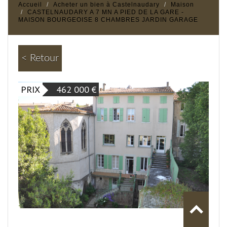
Accueil
Acheter un bien à Castelnaudary
Maison
CASTELNAUDARY A 7 MN A PIED DE LA GARE -
MAISON BOURGEOISE 8 CHAMBRES JARDIN GARAGE
< Retour
PRIX
462 000
€