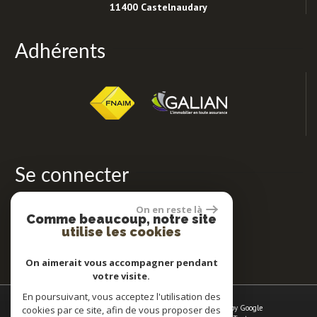
11400 Castelnaudary
Adhérents
Se connecter
On en reste là
Comme beaucoup, notre site
Espace propriétaires
utilise les cookies
On aimerait vous accompagner pendant
votre visite.
En poursuivant, vous acceptez l'utilisation des
© 2026 | Tous droits réservés | Traduction powered by Google
cookies par ce site, afin de vous proposer des